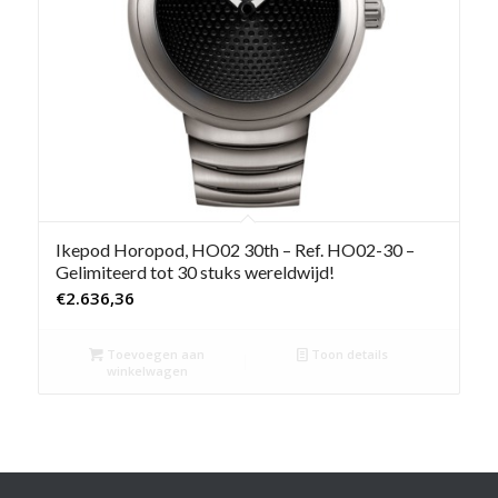
Ikepod Horopod, HO02 30th – Ref. HO02-30 –
Gelimiteerd tot 30 stuks wereldwijd!
€
2.636,36
Toevoegen aan
Toon details
winkelwagen