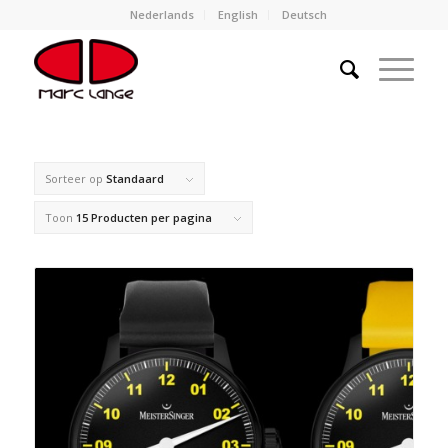
Nederlands
English
Deutsch
Sorteer op
Standaard
Toon
15 Producten per pagina