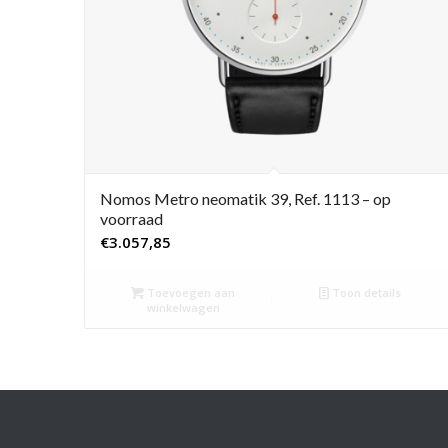
Nomos Metro neomatik 39, Ref. 1113 – op
voorraad
€
3.057,85
Toevoegen aan
Toon details
winkelwagen