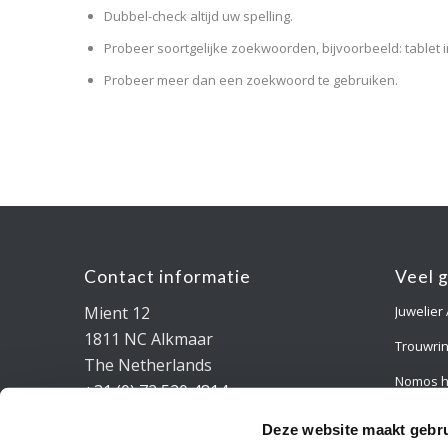
Dubbel-check altijd uw spelling.
Probeer soortgelijke zoekwoorden, bijvoorbeeld: tablet i
Probeer meer dan een zoekwoord te gebruiken.
Contact informatie
Veel 
Mient 12
Juwelier
1811 NC Alkmaar
Trouwri
The Netherlands
Nomos h
+31 (0) 72 520 4814
info@marclange.nl
Verlovin
Deze website maakt gebru