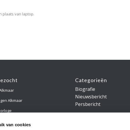
n plaats van laptop.
gezocht
Categorieën
Biografie
 Alkmaar
Nieuwsbericht
ngen Alkmaar
Persbericht
orloge
gsring Alkmaar
ik van cookies