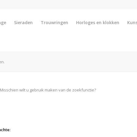
nge
Sieraden
Trouwringen
Horloges en klokken
Kun
en.
 Misschien wilt u gebruik maken van de zoekfunctie?
achte: