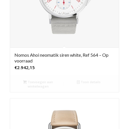
Nomos Ahoi neomatik siren white, Ref 564 – Op
voorraad
€
2.942,15
Toevoegen aan
Toon details
winkelwagen