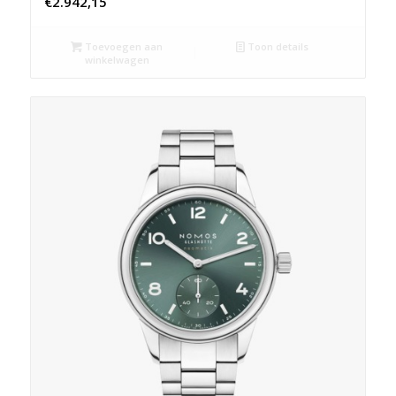
€
2.942,15
Toevoegen aan
Toon details
winkelwagen