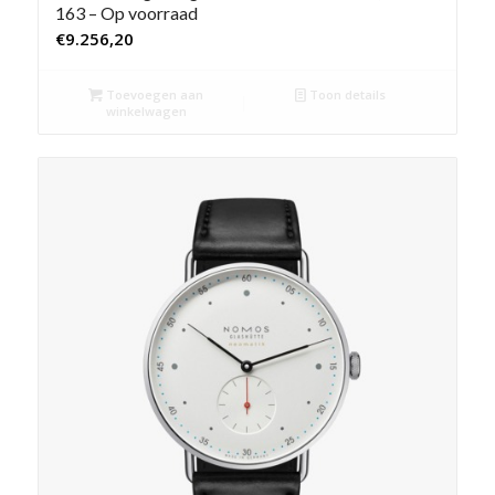
163 – Op voorraad
€
9.256,20
Toevoegen aan
Toon details
winkelwagen