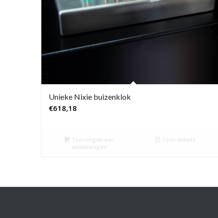
Unieke Nixie buizenklok
€
618,18
Toevoegen aan
Toon details
winkelwagen