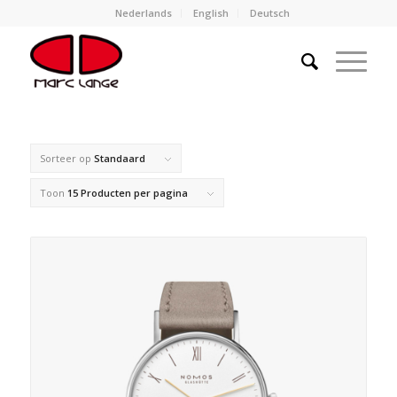
Nederlands
English
Deutsch
Sorteer op
Standaard
Toon
15 Producten per pagina