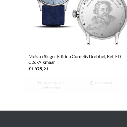
MeisterSinger Edition Cornelis Drebbel, Ref. ED-
C26-Alkmaar
€
1.975,21
Toevoegen aan
Toon details
winkelwagen