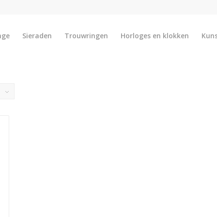
nge
Sieraden
Trouwringen
Horloges en klokken
Kun