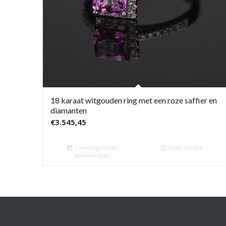
18 karaat witgouden ring met een roze saffier en
diamanten
€
3.545,45
Toevoegen aan
Toon details
winkelwagen