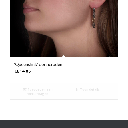
‘Queenslink’ oorsieraden
€
814,05
Toevoegen aan
Toon details
winkelwagen