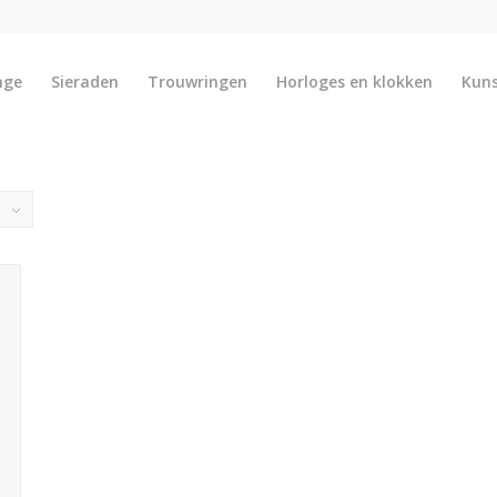
nge
Sieraden
Trouwringen
Horloges en klokken
Kun