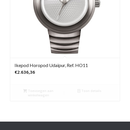
Ikepod Horopod Udaipur, Ref. HO11
€
2.636,36
Toevoegen aan
Toon details
winkelwagen