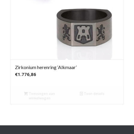
Zirkonium herenring ‘Alkmaar’
€
1.776,86
Toevoegen aan
Toon details
winkelwagen