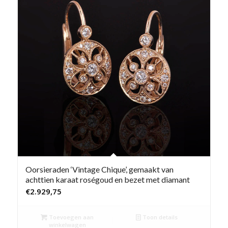
Oorsieraden ‘Vintage Chique’, gemaakt van
achttien karaat roségoud en bezet met diamant
€
2.929,75
Toevoegen aan
Toon details
winkelwagen