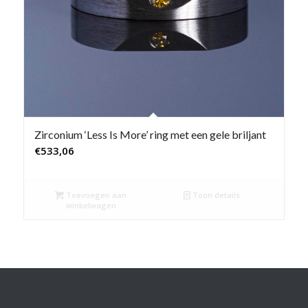
Zirconium ‘Less Is More’ ring met een gele briljant
€
533,06
Toevoegen aan
Toon details
winkelwagen