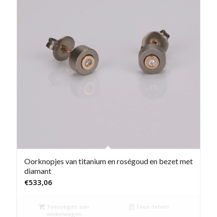
Oorknopjes van titanium en roségoud en bezet met
diamant
€
533,06
Toevoegen aan
Toon details
winkelwagen