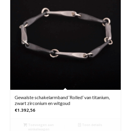
Gewalste schakelarmband ‘Rolled’ van titanium,
zwart zirconium en witgoud
€
1.392,56
Toevoegen aan
Toon details
winkelwagen