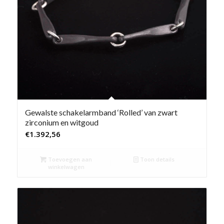
Gewalste schakelarmband ‘Rolled’ van zwart
zirconium en witgoud
€
1.392,56
Toevoegen aan
Toon details
winkelwagen