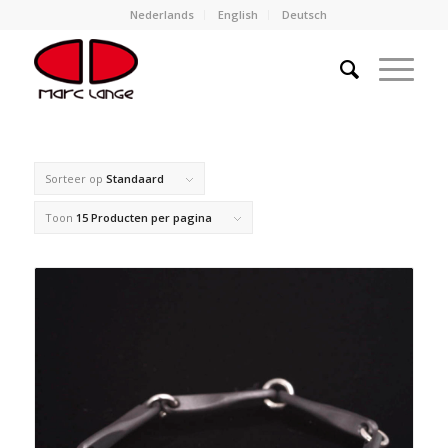
Nederlands
English
Deutsch
Sorteer op
Standaard
Toon
15 Producten per pagina