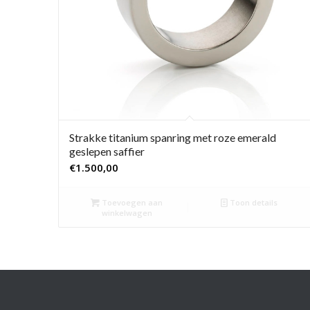
Strakke titanium spanring met roze emerald
geslepen saffier
€
1.500,00
Toevoegen aan
Toon details
winkelwagen