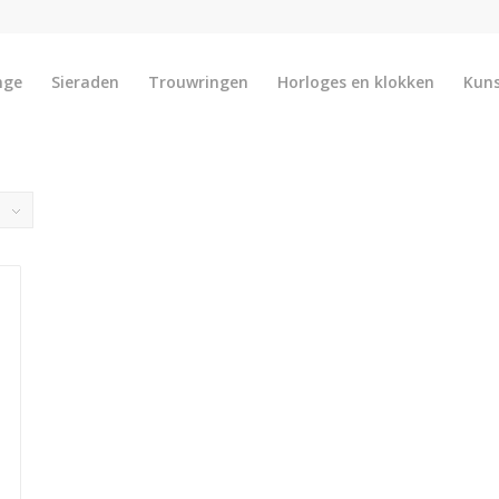
nge
Sieraden
Trouwringen
Horloges en klokken
Kun