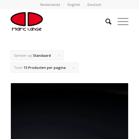
Nederlands
English
Deutsch
Sorteer op
Standaard
Toon
15 Producten per pagina