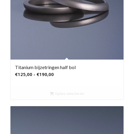
Titanium bijzetringen half bol
Prijsklasse:
€
125,00
-
€
190,00
€125,00
tot
Opties selecteren
€190,00