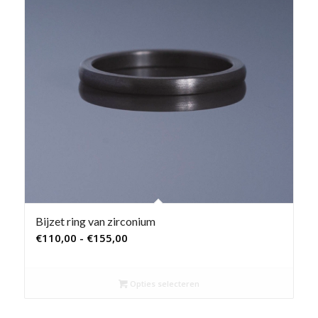
Bijzet ring van zirconium
Prijsklasse:
€
110,00
-
€
155,00
€110,00
tot
Opties selecteren
€155,00