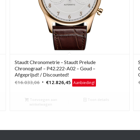
Staudt Chronometrie – Staudt Prelude
Chronograaf – P42.222-A02 – Goud –
Afgeprijsd! / Discounted!
Oorspronkelijke
Huidige
€
16.033,06
€
12.826,45
Aanbieding!
prijs
prijs
was:
is:
Toevoegen aan
Toon details
€16.033,06.
€12.826,45.
winkelwagen