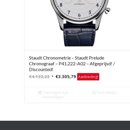
Staudt Chronometrie – Staudt Prelude
Chronograaf – P41.222-A02 – Afgeprijsd! /
Discounted!
Oorspronkelijke
Huidige
€
4.132,23
€
3.305,79
Aanbieding!
prijs
prijs
was:
is:
Toevoegen aan
Toon details
€4.132,23.
€3.305,79.
winkelwagen