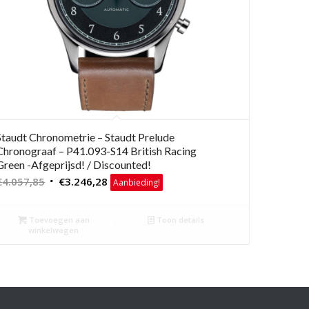
Staudt Chronometrie – Staudt Prelude
Chronograaf – P41.093-S14 British Racing
Green -Afgeprijsd! / Discounted!
Oorspronkelijke
Huidige
€
4.057,85
€
3.246,28
Aanbieding!
prijs
prijs
was:
is:
Toevoegen aan
Toon details
€4.057,85.
€3.246,28.
winkelwagen