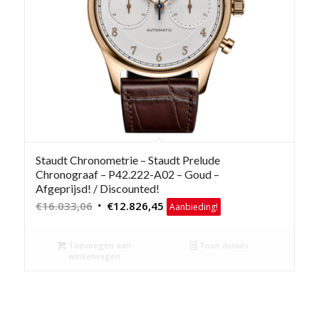
Staudt Chronometrie – Staudt Prelude
Chronograaf – P42.222-A02 – Goud –
Afgeprijsd! / Discounted!
Oorspronkelijke
Huidige
€
16.033,06
€
12.826,45
Aanbieding!
prijs
prijs
was:
is:
Toevoegen aan
Toon details
€16.033,06.
€12.826,45.
winkelwagen