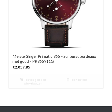
MeisterSinger Primatic 365 – Sunburst bordeaux
met goud – PR365911G
€
2.057,85
Toevoegen aan
Toon details
winkelwagen