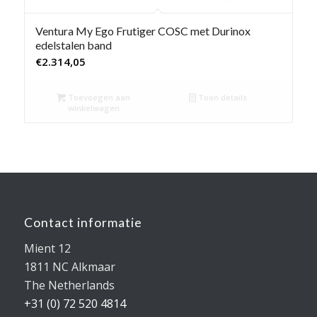
Ventura My Ego Frutiger COSC met Durinox
edelstalen band
€
2.314,05
Toevoegen aan
Toon details
winkelwagen
Contact informatie
Mient 12
1811 NC Alkmaar
The Netherlands
+31 (0) 72 520 4814