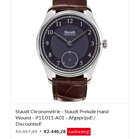
Staudt Chronometrie – Staudt Prelude Hand
Wound – P11.011-A01 – Afgeprijsd! /
Discounted!
Oorspronkelijke
Huidige
€
3.057,85
€
2.446,28
Aanbieding!
prijs
prijs