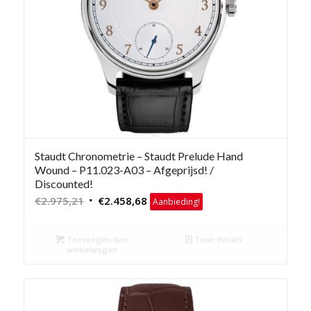
Staudt Chronometrie – Staudt Prelude Hand
Wound – P11.023-A03 – Afgeprijsd! /
Discounted!
Oorspronkelijke
Huidige
€
2.975,21
€
2.458,68
Aanbieding!
prijs
prijs
was:
is:
Toevoegen aan
Toon details
€2.975,21.
€2.458,68.
winkelwagen