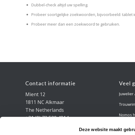
Dubbel-check altijd uw spelling.
Probeer soortgelijke zoekwoorden, bijvoorbeeld: tablet i
Probeer meer dan een zoekwoord te gebruiken.
Contact informatie
Veel 
Mient 12
Juwelier
1811 NC Alkmaar
Trouwri
The Netherlands
Nomos h
+31 (0) 72 520 4814
info@marclange.nl
Verlovin
Deze website maakt gebru