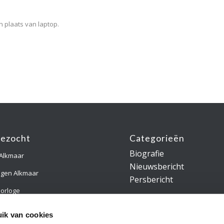
n plaats van laptop.
gezocht
Categorieën
Biografie
 Alkmaar
Nieuwsbericht
ngen Alkmaar
Persbericht
orloge
gsring Alkmaar
ik van cookies