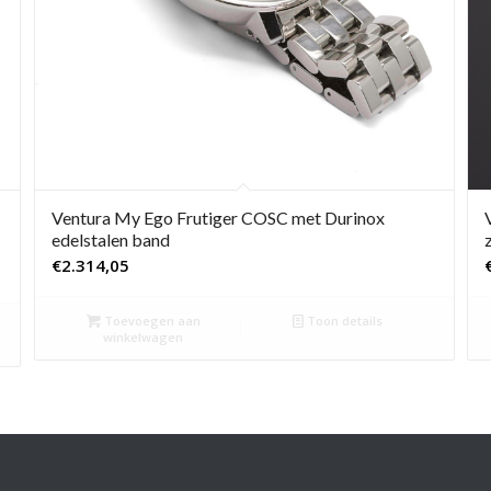
Ventura My Ego Frutiger COSC met Durinox
edelstalen band
€
2.314,05
Toevoegen aan
Toon details
winkelwagen