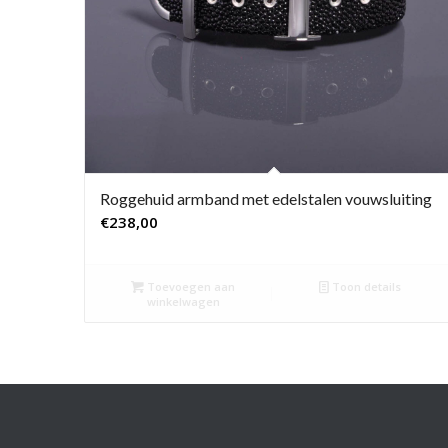
Roggehuid armband met edelstalen vouwsluiting
€
238,00
Toevoegen aan
Toon details
winkelwagen