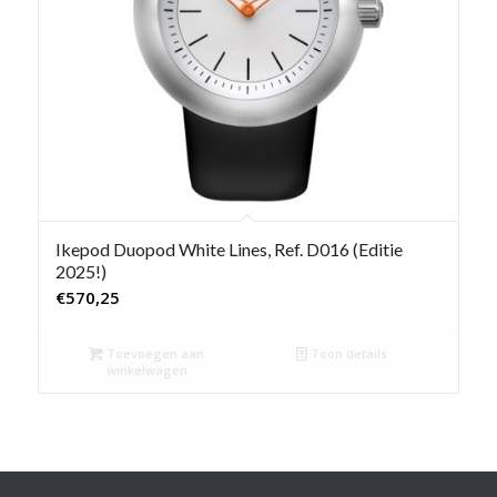
Ikepod Duopod White Lines, Ref. D016 (Editie
2025!)
€
570,25
Toevoegen aan
Toon details
winkelwagen