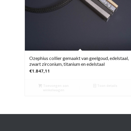
Ozephius collier gemaakt van geelgoud, edelstaal,
zwart zirconium, titanium en edelstaal
€
1.847,11
Toevoegen aan
Toon details
winkelwagen