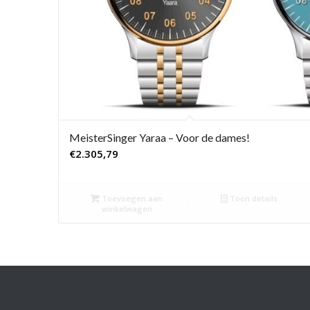
MeisterSinger Yaraa – Voor de dames!
€
2.305,79
Toevoegen aan
Toon details
winkelwagen