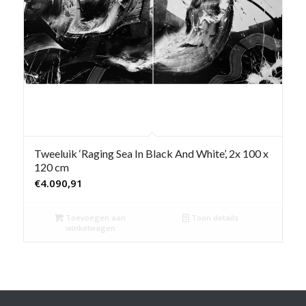
Tweeluik ‘Raging Sea In Black And White’, 2x 100 x
120 cm
€
4.090,91
Toevoegen aan
Toon details
winkelwagen