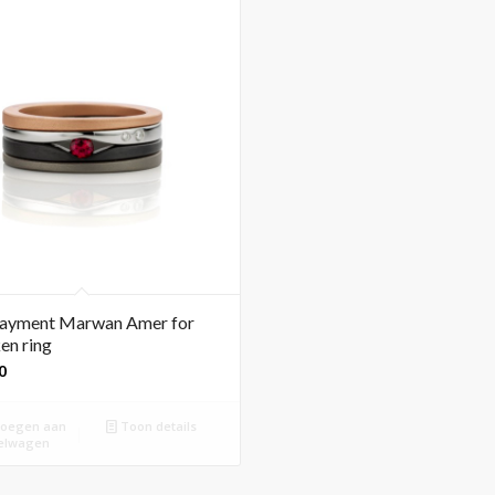
yment Marwan Amer for
en ring
0
oegen aan
Toon details
elwagen