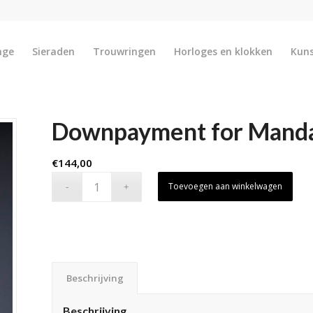
nge
Sieraden
Trouwringen
Horloges en klokken
Kun
Downpayment for Manda
€
144,00
Toevoegen aan winkelwagen
Beschrijving
Beschrijving