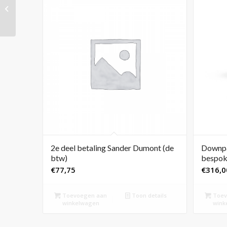
Freedom Friday’, 110 x
100 cm
2e deel betaling Sander Dumont (de
Downpa
btw)
bespok
€
77,75
€
316,0
Toevoegen aan
Toon details
Toev
winkelwagen
wink