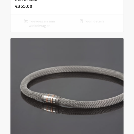
€
365,00
Toevoegen aan
Toon details
winkelwagen