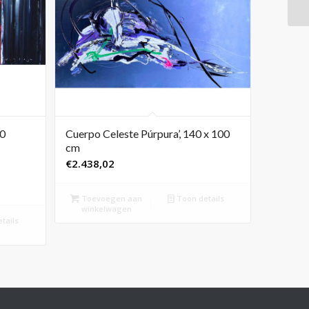
80
Cuerpo Celeste Púrpura’, 140 x 100
cm
ge
€
2.438,02
Toevoegen aan
Toon details
winkelwagen
0,00.
tails