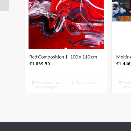
Red Composition 1′, 100 x 110 cm
Melting
€
1.859,50
€
1.446
Toevoegen aan
Toon details
Toev
winkelwagen
wink