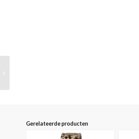
Junghans Meister
Chronoscope, Ref. 27-
7023.02
Gerelateerde producten