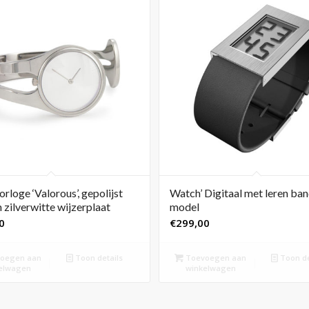
rloge ‘Valorous’, gepolijst
Watch’ Digitaal met leren band
 zilverwitte wijzerplaat
model
0
€
299,00
oegen aan
Toon details
Toevoegen aan
Toon de
elwagen
winkelwagen