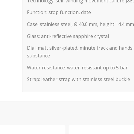
Technology: self-winding movement calibre J880
Function: stop function, date
Case: stainless steel, Ø 40.0 mm, height 14.4 mm
Glass: anti-reflective sapphire crystal
Dial: matt silver-plated, minute track and hand
substance
Water resistance: water-resistant up to 5 bar
Strap: leather strap with stainless steel buckle