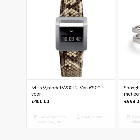
Miss V, model W30L2. Van €800,=
Spangho
voor
met een
€
400,00
€
998,0
Toevoegen aan
Toon details
Toev
winkelwagen
wink