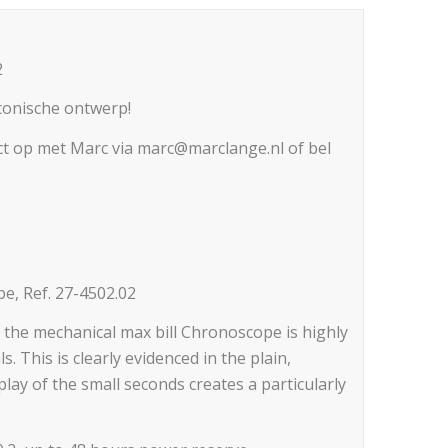
2
iconische ontwerp!
t op met Marc via marc@marclange.nl of bel
e, Ref. 27-4502.02
 of the mechanical max bill Chronoscope is highly
. This is clearly evidenced in the plain,
splay of the small seconds creates a particularly