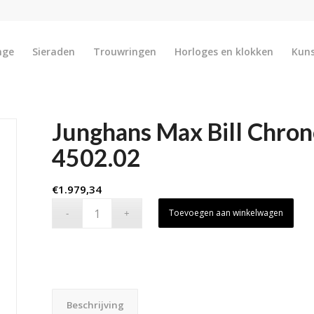
nge
Sieraden
Trouwringen
Horloges en klokken
Kun
Junghans Max Bill Chron
4502.02
€
1.979,34
Toevoegen aan winkelwagen
Beschrijving