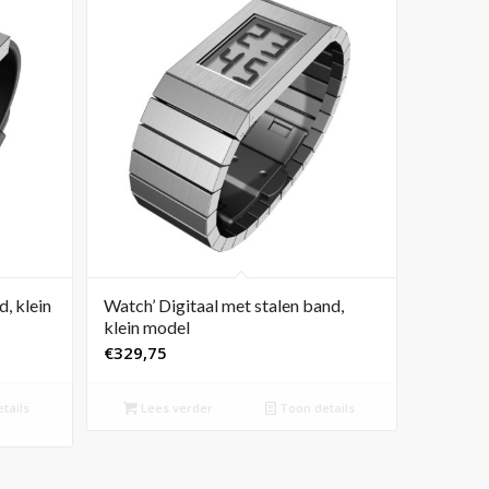
, klein
Watch’ Digitaal met stalen band,
klein model
€
329,75
tails
Lees verder
Toon details