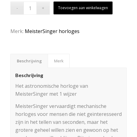
Toevoegen aan winkelwagen
Merk:
MeisterSinger horloges
Beschrijving
Merk
Beschrijving
Het astronomische horloge van
MeisterSinger met 1 wijzer
MeisterSinger vervaardigt mechanische
horloges voor mensen die niet geïnteresseerd
zijn in het tellen van seconden, maar het
grotere geheel willen zien en gewoon op het