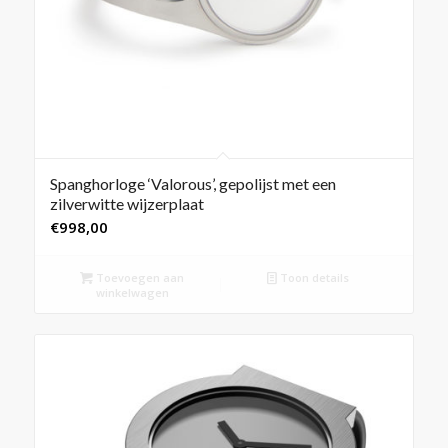
Spanghorloge ‘Valorous’, gepolijst met een
zilverwitte wijzerplaat
€
998,00
Toevoegen aan
Toon details
winkelwagen