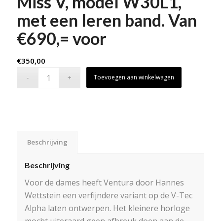
Miss V, model W30L1,
met een leren band. Van
€690,= voor
€
350,00
Toevoegen aan winkelwagen
Beschrijving
Beschrijving
Voor de dames heeft Ventura door Hannes
Wettstein een verfijndere variant op de V-Tec
Alpha laten ontwerpen. Het kleinere horloge
mocht uiteraard geen afbreuk doen aan de