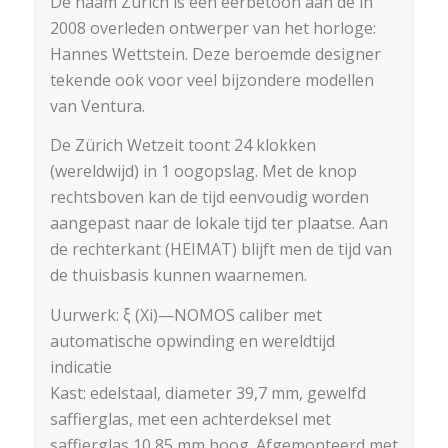
De naam Zürich is een eerbetoon aan de in
2008 overleden ontwerper van het horloge:
Hannes Wettstein. Deze beroemde designer
tekende ook voor veel bijzondere modellen
van Ventura.
De Zürich Wetzeit toont 24 klokken
(wereldwijd) in 1 oogopslag. Met de knop
rechtsboven kan de tijd eenvoudig worden
aangepast naar de lokale tijd ter plaatse. Aan
de rechterkant (HEIMAT) blijft men de tijd van
de thuisbasis kunnen waarnemen.
Uurwerk: ξ (Xi)—NOMOS caliber met
automatische opwinding en wereldtijd
indicatie
Kast: edelstaal, diameter 39,7 mm, gewelfd
saffierglas, met een achterdeksel met
saffierglas 10,85 mm hoog. Afgemonteerd met