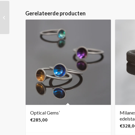
Gerelateerde producten
Halsspang ‘Double
Drops’, antraciet-zwart
Optical Gems’
Milane
edelsta
€
285,00
€
328,0