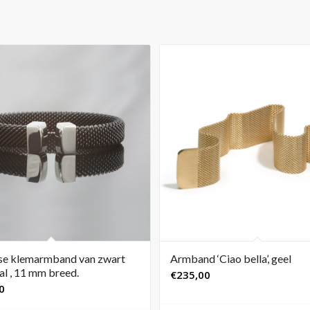
se klemarmband van zwart
Armband ‘Ciao bella’, geel
al , 11 mm breed.
€
235,00
0