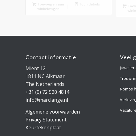
Toevoegen aan
Toon details
Toev
winkelwagen
wink
Contact informatie
Veel 
Mient 12
Juwelier
1811 NC Alkmaar
Trouwri
The Netherlands
Nomos h
+31 (0) 72 520 4814
info@marclange.nl
Verlovin
Vacatur
Algemene voorwaarden
Privacy Statement
Keurtekenplaat