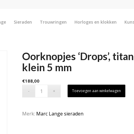
nge
Sieraden
Trouwringen
Horloges en klokken
Kun
Oorknopjes ‘Drops’, tita
klein 5 mm
€
188,00
Toevoegen aan winkelwagen
Merk:
Marc Lange sieraden