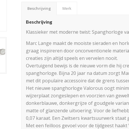
Beschrijving
Merk
Beschrijving
Klassieker met moderne twist: Spanghorloge v
Marc Lange maakt de mooiste sieraden en horlo
graag inspireren door onconventionele material
creaties zijn altijd speels en vervelen nooit.
Overtuigend bewijs is de nieuwe vorm die hij cre
spanghorloge. Bijna 20 jaar na datum zorgt M
met dit populaire accessoire dat de grens tusse
Het nieuwe spanghorloge Valorous oogt minimalist
wijzerplaat zongeslepen en voorzien van gewelfd 
donkerblauwe, donkergrijze of goudgele variant.
matte of glanzende uitvoering. Voor de liefheb
0,07 karaat. Een Zwitsers kwartsuurwerk staat g
Met een feilloos gevoel voor de tijdgeest haakt