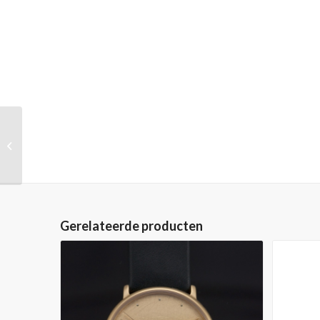
UNO Anniversary
Model met appliques,
parelzwart, 40 mm,
titanium, quartz
Gerelateerde producten