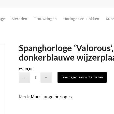
nge
Sieraden
Trouwringen
Horloges en klokken
Kun
Spanghorloge ‘Valorous’,
donkerblauwe wijzerpla
€
998,00
Toevoegen aan winkelwagen
Merk:
Marc Lange horloges