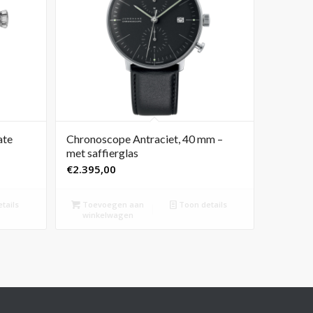
ate
Chronoscope Antraciet, 40 mm –
met saffierglas
€
2.395,00
tails
Toevoegen aan
Toon details
winkelwagen