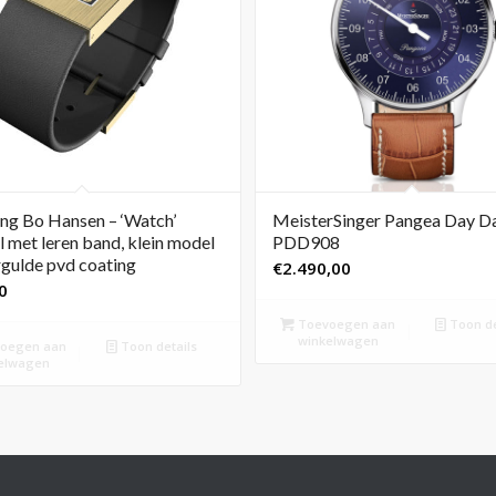
ng Bo Hansen – ‘Watch’
MeisterSinger Pangea Day D
l met leren band, klein model
PDD908
gulde pvd coating
€
2.490,00
0
Toevoegen aan
Toon de
winkelwagen
oegen aan
Toon details
elwagen