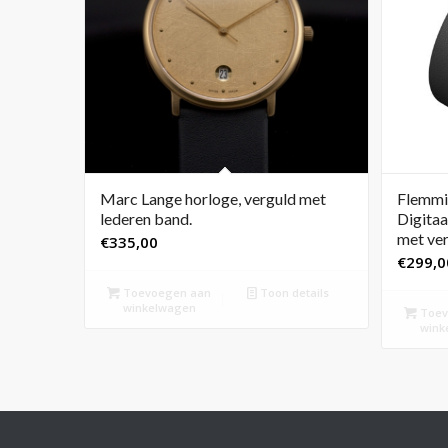
Marc Lange horloge, verguld met
Flemmi
lederen band.
Digitaa
met ver
€
335,00
€
299,0
Toevoegen aan
Toon details
winkelwagen
Toev
wink