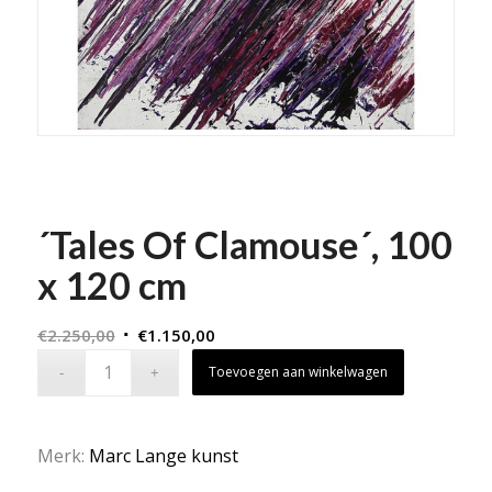
´Tales Of Clamouse´, 100
x 120 cm
Oorspronkelijke
Huidige
€
2.250,00
€
1.150,00
prijs
prijs
Toevoegen aan winkelwagen
was:
is:
€2.250,00.
€1.150,00.
Merk:
Marc Lange kunst