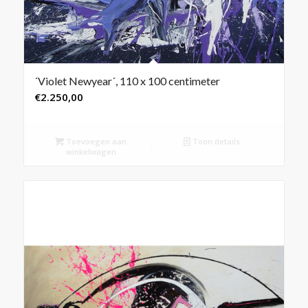
´Violet Newyear´, 110 x 100 centimeter
€
2.250,00
Toevoegen aan
Toon details
winkelwagen