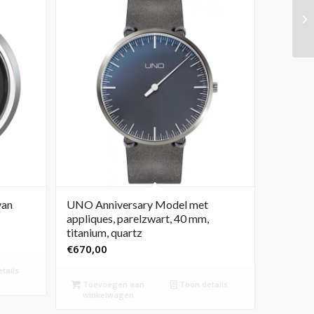
van
UNO Anniversary Model met
appliques, parelzwart, 40 mm,
titanium, quartz
€
670,00
tails
Toevoegen aan
Toon details
winkelwagen