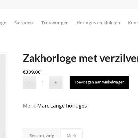
nge
Sieraden
Trouwringen
Horloges en klokken
Kun
Zakhorloge met verzilve
€
339,00
Toevoegen aan winkelwagen
Merk:
Marc Lange horloges
Beschrijving
Merk