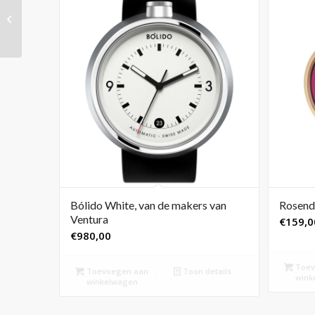
Zebra’s’, 110 x 80 cm
Bólido White, van de makers van
Rosend
Ventura
€
159,0
€
980,00
Toev
Toevoegen aan
Toon details
wink
winkelwagen