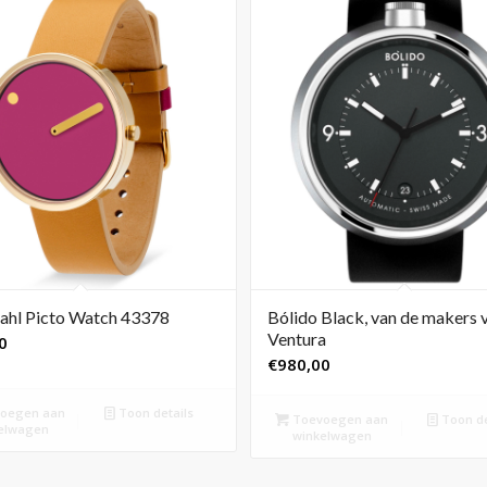
ahl Picto Watch 43378
Bólido Black, van de makers 
Ventura
0
€
980,00
oegen aan
Toon details
Toevoegen aan
Toon de
elwagen
winkelwagen