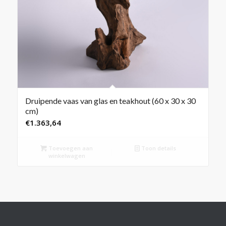
Druipende vaas van glas en teakhout (60 x 30 x 30
cm)
€
1.363,64
Toevoegen aan
Toon details
winkelwagen