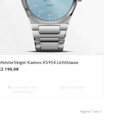
MeisterSinger Kaenos KS914 Lichtblauw
€
2.190,08
Toevoegen aan
Toon details
winkelwagen
Pagina 1 van 3