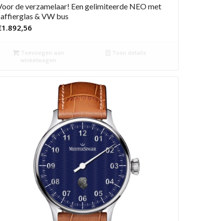
Voor de verzamelaar! Een gelimiteerde NEO met
saffierglas & VW bus
€
1.892,56
Toevoegen aan
Toon details
winkelwagen