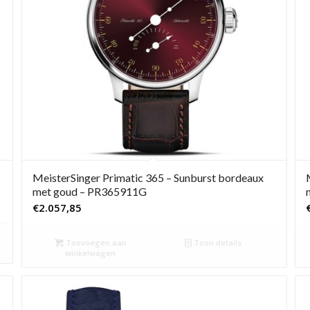
MeisterSinger Primatic 365 – Sunburst bordeaux
met goud – PR365911G
€
2.057,85
Toevoegen aan
Toon details
winkelwagen