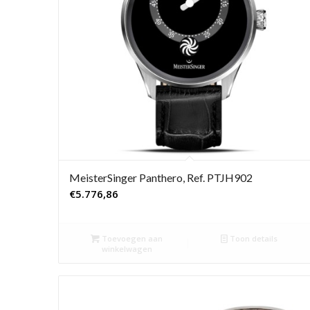
MeisterSinger Panthero, Ref. PTJH902
€
5.776,86
Toevoegen aan
Toon details
winkelwagen