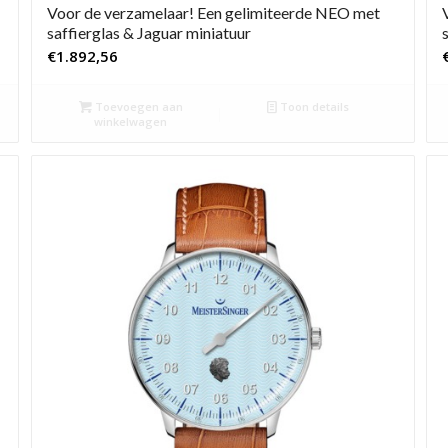
Voor de verzamelaar! Een gelimiteerde NEO met
saffierglas & Jaguar miniatuur
€
1.892,56
Toevoegen aan
Toon details
winkelwagen