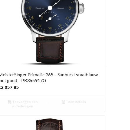
MeisterSinger Primatic 365 – Sunburst staalblauw
met goud – PR365917G
€
2.057,85
Toevoegen aan
Toon details
winkelwagen