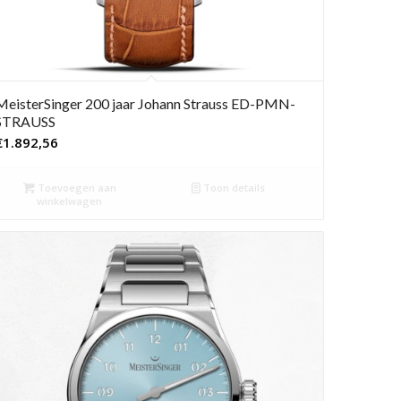
MeisterSinger 200 jaar Johann Strauss ED-PMN-
STRAUSS
€
1.892,56
Toevoegen aan
Toon details
winkelwagen