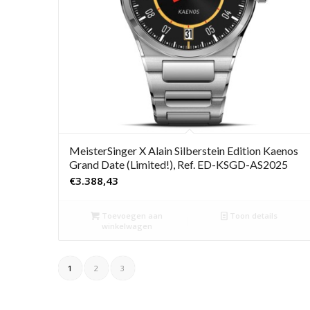
MeisterSinger X Alain Silberstein Edition Kaenos
Grand Date (Limited!), Ref. ED-KSGD-AS2025
€
3.388,43
Toevoegen aan
Toon details
winkelwagen
1
2
3