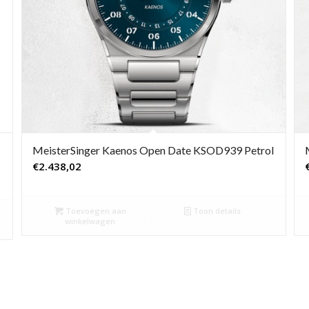
MeisterSinger Kaenos Open Date KSOD939 Petrol
€
2.438,02
Toevoegen aan
Toon details
winkelwagen