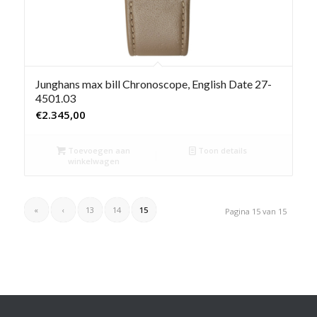
Junghans max bill Chronoscope, English Date 27-
4501.03
€
2.345,00
Toevoegen aan
Toon details
winkelwagen
«
‹
13
14
15
Pagina 15 van 15