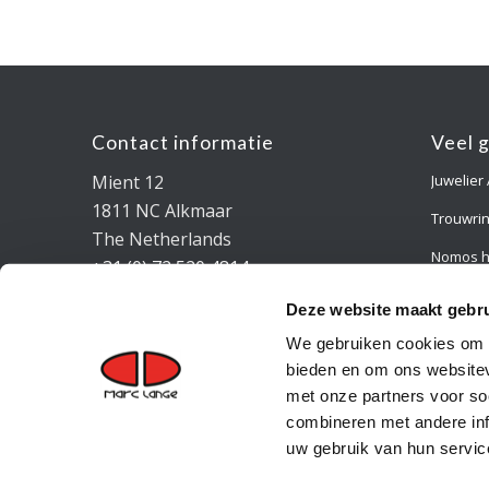
Contact informatie
Veel 
Mient 12
Juwelier
1811 NC Alkmaar
Trouwri
The Netherlands
Nomos h
+31 (0) 72 520 4814
info@marclange.nl
Verlovin
Deze website maakt gebru
Vacatur
Algemene voorwaarden
We gebruiken cookies om c
Privacy Statement
bieden en om ons websitev
Keurtekenplaat
met onze partners voor so
combineren met andere inf
uw gebruik van hun servic