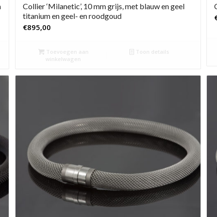
n
Collier ‘Milanetic’, 10 mm grijs, met blauw en geel
titanium en geel- en roodgoud
€
895,00
Toevoegen aan
Toon details
winkelwagen