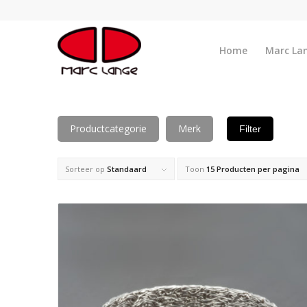
Home
Marc La
Productcategorie
Merk
Filter
Sorteer op
Standaard
Toon
15 Producten per pagina