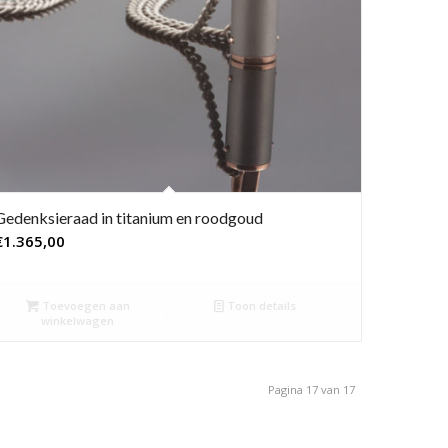
Gedenksieraad in titanium en roodgoud
€
1.365,00
Toevoegen aan
Toon details
winkelwagen
Pagina 17 van 17