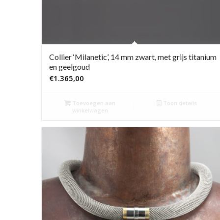
Collier ‘Milanetic’, 14 mm zwart, met grijs titanium
en geelgoud
€
1.365,00
Toevoegen aan
Toon details
winkelwagen