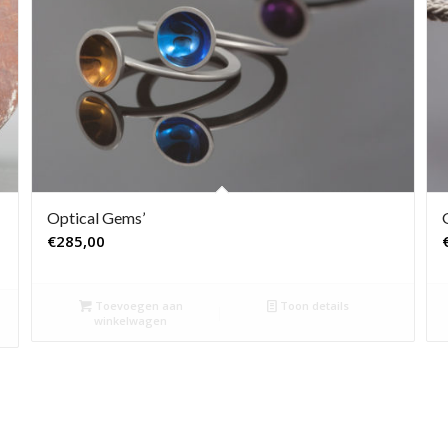
Optical Gems’
€
285,00
Toevoegen aan
Toon details
winkelwagen