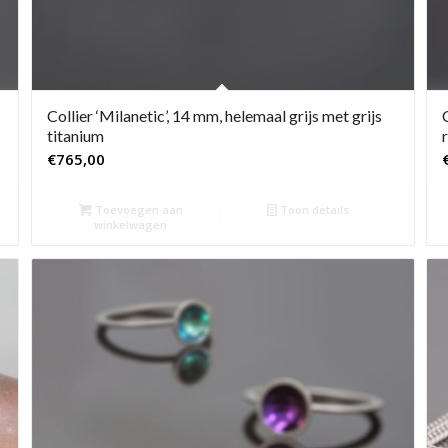
Collier ‘Milanetic’, 14 mm, helemaal grijs met grijs
titanium
€
765,00
Toevoegen aan
Toon details
winkelwagen