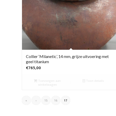
Collier ‘Milanetic’, 14 mm, grijze uitvoering met
geel titanium
€
765,00
Toevoegen aan
Toon details
winkelwagen
«
‹
15
16
17