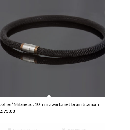
Collier ‘Milanetic’, 10 mm zwart, met bruin titanium
€
975,00
Toevoegen aan
Toon details