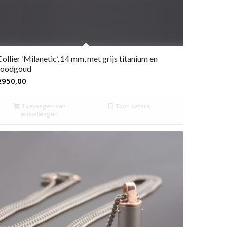
Collier ‘Milanetic’, 14 mm, met grijs titanium en
roodgoud
€
950,00
Toevoegen aan
Toon details
winkelwagen