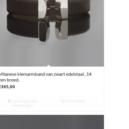
Milanese klemarmband van zwart edelstaal , 14
mm breed.
€
365,00
Toevoegen aan
Toon details
winkelwagen