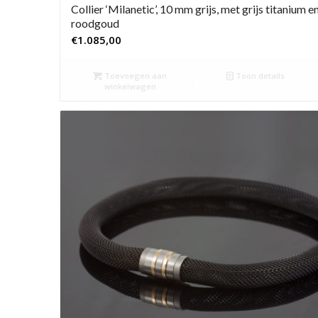
Collier ‘Milanetic’, 10 mm grijs, met grijs titanium e
roodgoud
€
1.085,00
Toevoegen aan
Toon details
winkelwagen