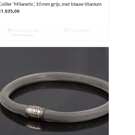
Collier ‘Milanetic’, 10 mm grijs, met blauw titanium
€
1.035,00
Toevoegen aan
Toon details
winkelwagen