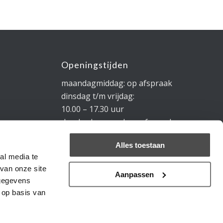
Openingstijden
maandagmiddag: op afspraak
dinsdag t/m vrijdag:
10.00 – 17.30 uur
donderdagavond: op afspraak
zaterdag: 10.00 – 17.00 uur
Alles toestaan
zondagmiddag: op afspraak
al media te
van onze site
Aanpassen
 gegevens
 op basis van