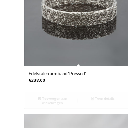
Edelstalen armband ‘Pressed’
€
238,00
Toevoegen aan
Toon details
winkelwagen