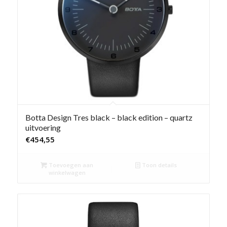
Botta Design Tres black – black edition – quartz
uitvoering
€
454,55
Toevoegen aan
Toon details
winkelwagen