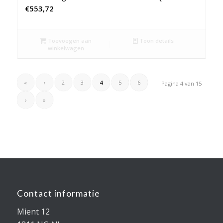
€
553,72
Toevoegen aan
Toon details
winkelwagen
«
‹
2
3
4
5
6
Pagina 4 van 15
›
»
Contact informatie
Mient 12