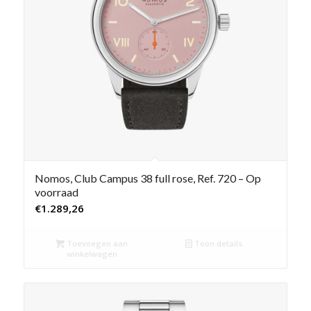
Nomos, Club Campus 38 full rose, Ref. 720 – Op
voorraad
€
1.289,26
Toevoegen aan
Toon details
winkelwagen