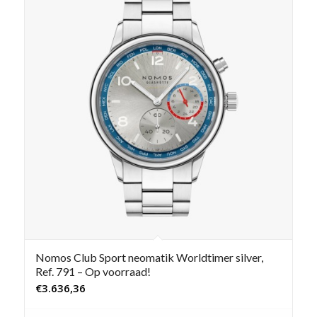
Nomos Club Sport neomatik Worldtimer silver,
Ref. 791 – Op voorraad!
€
3.636,36