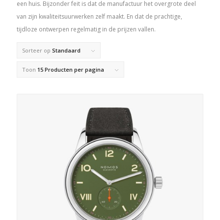
een huis. Bijzonder feit is dat de manufactuur het overgrote deel
zijn naar plezier en de spanning van het winnen.
verscheidenheid aan slotmachines, tafelspellen en live dealers,
van zijn kwaliteitsuurwerken zelf maakt. En dat de prachtige,
In tegenstelling tot de opwinding van online
zodat er voor elk wat wils is. Volgens de
casino Classic review
geeft
tijdloze ontwerpen regelmatig in de prijzen vallen.
gokken met hoge inzet, biedt Marc Lange
het platform prioriteit aan veiligheid en eerlijk spel, waardoor het
Sieraden een ander soort aantrekkingskracht –
een favoriet is onder online gokliefhebbers. Regelmatige
Sorteer op
Standaard
een eigentijdse juwelen- en horlogecollectie. Deze
promoties en een royale welkomstbonus maken het nog
collectie is ontworpen door Marc Lange en bevat
Toon
15 Producten per pagina
aantrekkelijker, waardoor Casino Classic de beste keuze is voor
prachtige stukken die hedendaagse esthetiek
zowel beginners als ervaren spelers die op zoek zijn naar plezier
combineren met tijdloze elegantie. De verfijnde
en de spanning van het winnen. In tegenstelling tot de opwinding
schoonheid van Marc Lange Sieraden vormt de
van online gokken met hoge inzet, biedt Marc Lange Sieraden een
perfecte balans in de dynamische wereld van
ander soort aantrekkingskracht – een eigentijdse juwelen- en
Casino Classic en biedt een vleugje verfijning en
horlogecollectie. Deze collectie is ontworpen door Marc Lange en
luxe die mensen met een voorliefde voor de fijnere
bevat prachtige stukken die hedendaagse esthetiek combineren
dingen in het leven aanspreekt.
met tijdloze elegantie. De verfijnde schoonheid van Marc Lange
Sieraden vormt de perfecte balans in de dynamische wereld van
Casino Classic en biedt een vleugje verfijning en luxe die mensen
met een voorliefde voor de fijnere dingen in het leven aanspreekt.