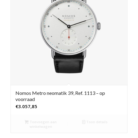
Nomos Metro neomatik 39, Ref. 1113 – op
voorraad
€
3.057,85
Toevoegen aan
Toon details
winkelwagen