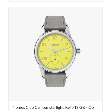
Nomos Club Campus starlight, Ref 718.GB – Op