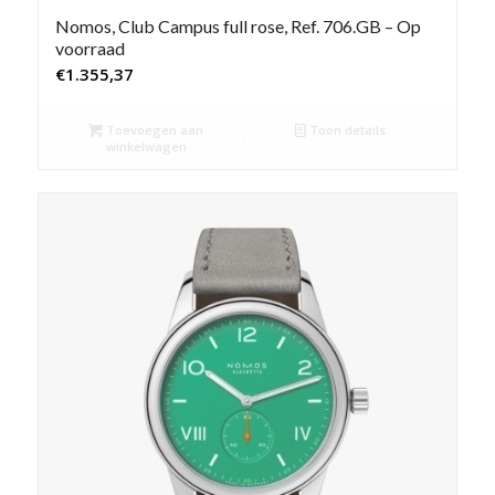
Nomos, Club Campus full rose, Ref. 706.GB – Op
voorraad
€
1.355,37
Toevoegen aan
Toon details
winkelwagen