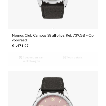
Nomos Club Campus 38 all olive, Ref. 739.GB – Op
voorraad
€
1.471,07
Toevoegen aan
Toon details
winkelwagen