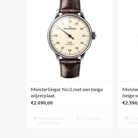
MeisterSinger No3, met een beige
Meister
wijzerplaat.
beige w
€
2.090,00
€
2.390
Toevoegen aan
Toon details
Toev
winkelwagen
wink