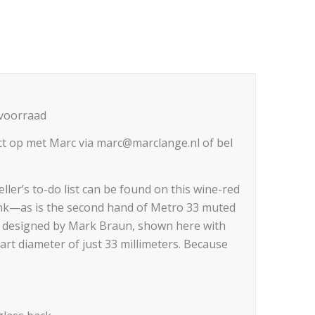
voorraad
t op met Marc via marc@marclange.nl of bel
ler’s to-do list can be found on this wine-red
pink—as is the second hand of Metro 33 muted
h designed by Mark Braun, shown here with
art diameter of just 33 millimeters. Because