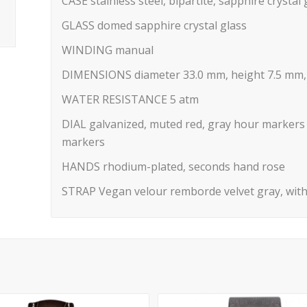
CASE stainless steel, bipartite, sapphire crystal
GLASS domed sapphire crystal glass
WINDING manual
DIMENSIONS diameter
33.0 mm,
height
7.5 mm
WATER RESISTANCE 5 atm
DIAL galvanized, muted red, gray hour markers a
markers
HANDS rhodium-plated, seconds hand rose
STRAP Vegan velour remborde velvet gray, with