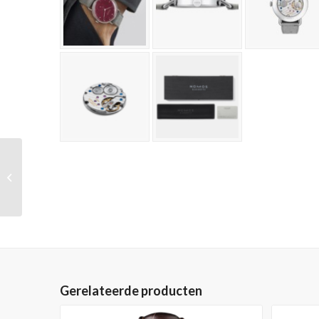
Nomos METRO 33 ALL
SILVER, Ref. 1122 – Op
voorraad
Gerelateerde producten