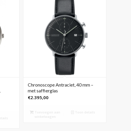
Chronoscope Antraciet, 40 mm –
,
met saffierglas
€
2.395,00
Toevoegen aan
Toon details
winkelwagen
tails