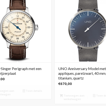
Singer Perigraph met een
UNO Anniversary Model met
ijzerplaat
appliques, parelzwart, 40 mm
titanium, quartz
,00
€
670,00
oegen aan
Toon details
elwagen
Toevoegen aan
Toon de
winkelwagen