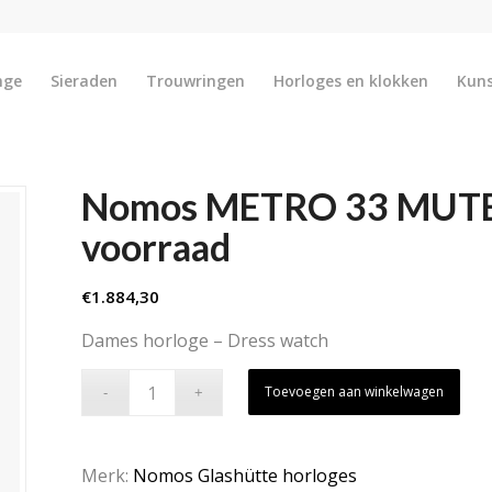
nge
Sieraden
Trouwringen
Horloges en klokken
Kun
Nomos METRO 33 MUTED
voorraad
€
1.884,30
Dames horloge – Dress watch
Toevoegen aan winkelwagen
Merk:
Nomos Glashütte horloges