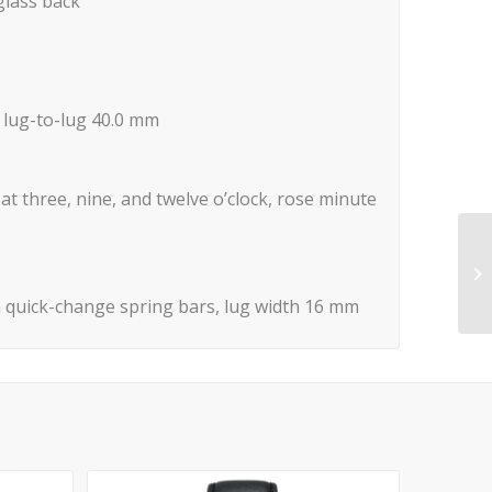
 glass back
,
lug-to-lug
40.0 mm
t three, nine, and twelve o’clock, rose minute
 quick-change spring bars,
lug width 16 mm