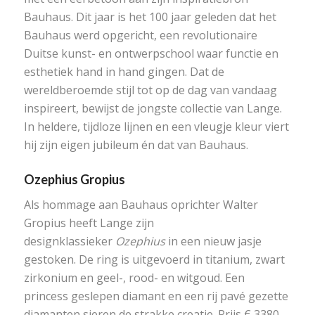
Bauhaus. Dit jaar is het 100 jaar geleden dat het
Bauhaus werd opgericht, een revolutionaire
Duitse kunst- en ontwerpschool waar functie en
esthetiek hand in hand gingen. Dat de
wereldberoemde stijl tot op de dag van vandaag
inspireert, bewijst de jongste collectie van Lange.
In heldere, tijdloze lijnen en een vleugje kleur viert
hij zijn eigen jubileum én dat van Bauhaus.
Ozephius Gropius
Als hommage aan Bauhaus oprichter Walter
Gropius heeft Lange zijn
designklassieker
Ozephius
in een nieuw jasje
gestoken. De ring is uitgevoerd in titanium, zwart
zirkonium en geel-, rood- en witgoud. Een
princess geslepen diamant en een rij pavé gezette
diamanten sieren de strakke creatie. Prijs € 3380,-.