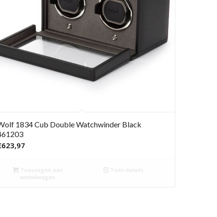
Wolf 1834 Cub Double Watchwinder Black
461203
€
623,97
Toevoegen aan
Toon details
winkelwagen