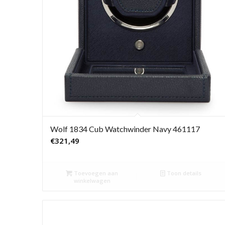
Wolf 1834 Cub Watchwinder Navy 461117
€
321,49
Toevoegen aan
Toon details
winkelwagen