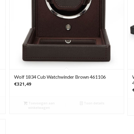
Wolf 1834 Cub Watchwinder Brown 461106
€
321,49
Toevoegen aan
Toon details
winkelwagen